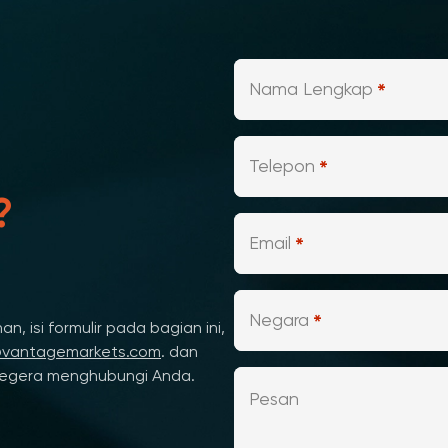
Nama Lengkap
*
Telepon
*
?
Email
*
Negara
*
n, isi formulir pada bagian ini,
@vantagemarkets.com
. dan
segera menghubungi Anda.
Pesan