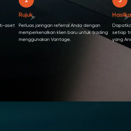
2
3
Rujuk
Hasilk
ti-aset
Perluas jaringan referral Anda dengan
Dapatkan
memperkenalkan klien baru untuk trading
setiap t
menggunakan Vantage.
yang And